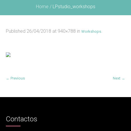
Home
/
LPstudio_workshops
Published
26/04/2018
at 940×788 in
.
Workshops
← Previous
Next →
Contactos