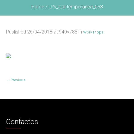
Home
/
LPs_Contemporanea_038
Published
26/04/2018
at 940×788 in
.
Workshops
← Previous
Contactos