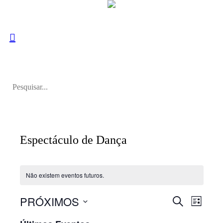
Espectáculo de Dança
Não existem eventos futuros.
PRÓXIMOS
Navegaçã
Naveg
PESQUISAR
LISTA
de
de
Selecione
visuali
a