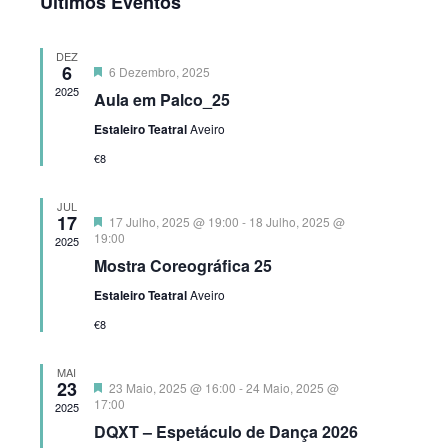
Últimos Eventos
pesquisa
de
data.
e
Evento
DEZ
visualizaç
6
Destaque
6 Dezembro, 2025
de
2025
Aula em Palco_25
Eventos
Estaleiro Teatral
Aveiro
€8
JUL
17
Destaque
17 Julho, 2025 @ 19:00
-
18 Julho, 2025 @
19:00
2025
Mostra Coreográfica 25
Estaleiro Teatral
Aveiro
€8
MAI
23
Destaque
23 Maio, 2025 @ 16:00
-
24 Maio, 2025 @
17:00
2025
DQXT – Espetáculo de Dança 2026