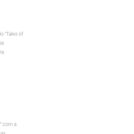
o “Tales of
ia
ma
a” com a
nas