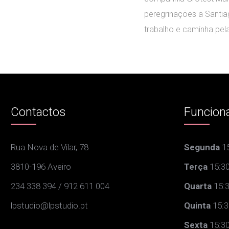
peregrinações a Santiag
trabalho e caminha pel
Contactos
Funcion
Rua Nova de Vilar, 78
Segunda
15
3810-196 Aveiro
Terça
15:30
234 338 394 / 912 611 004
Quarta
15:3
lpstudio@lpstudio.pt
Quinta
15:3
Sexta
15:30