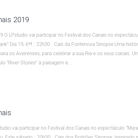
nais 2019
9 O LPstudio vai participar no Festival dos Canais no espectácul
ank” Dia 19, 6ªf :: 22h30 :: Cais da Fontenova Sinopse:Uma histór
ara os Aveirenses, para celebrar a sua Ria e os seus canais. U
o “River Stories” à paisagem e...
nais
tudio vai participar no Festival dos Canais no espectáculo “Mur
 Este sábado :: 20h30 :: Cais dos Botirões Sinopse: Inspirado 