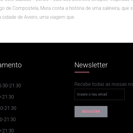
o de Compostela, Mura conta a história de uma salineira, que s
a cidade de Aveiro, uma viagem que...
amento
Newsletter
Recebe todas as nossas nov
:30-21:30
-21:30
0-21:30
0-21:30
-21:30