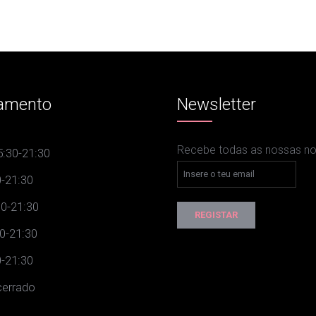
amento
Newsletter
Recebe todas as nossas nov
:30-21:30
-21:30
0-21:30
0-21:30
-21:30
errado