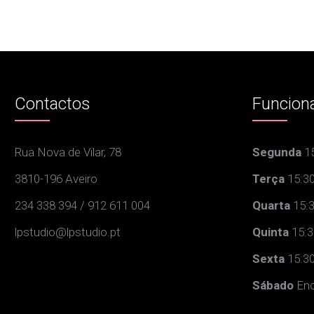
Contactos
Funcion
Rua Nova de Vilar, 78
Segunda
15
3810-196 Aveiro
Terça
15:30
234 338 394 / 912 611 004
Quarta
15:3
lpstudio@lpstudio.pt
Quinta
15:3
Sexta
15:30
Sábado
Enc