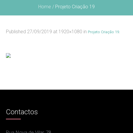
Home
/
Projeto Criação 19
Published
27/09/2019
at 1920×1080 in
.
Projeto Criação 19
Contactos
Rua Nova de Vilar, 78