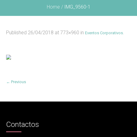
Home
/
IMG_9560-1
Published
26/04/2018
at 773×960 in
.
Eventos Corporativos
← Previous
Contactos