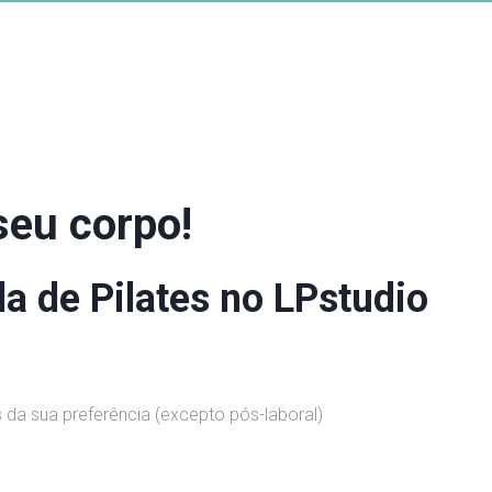
seu corpo!
a de Pilates no LPstudio
s da sua preferência (excepto pós-laboral)