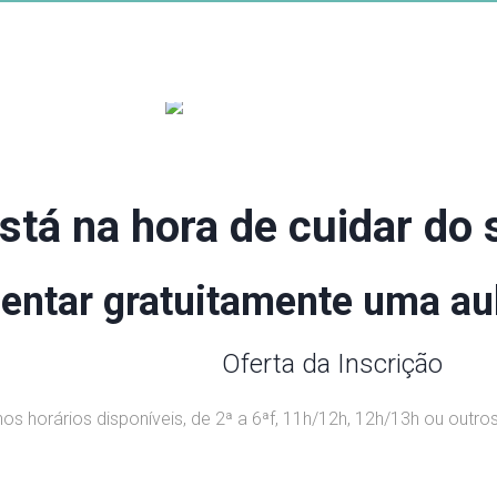
stá na hora de cuidar do 
ntar gratuitamente uma aul
Oferta da Inscrição
os horários disponíveis, de 2ª a 6ªf, 11h/12h, 12h/13h ou outro