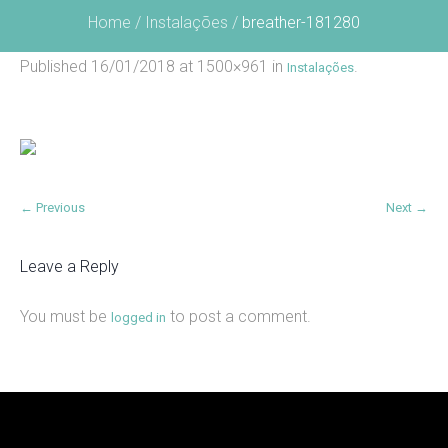
Home
/
Instalações
/
breather-181280
Published
16/01/2018
at 1500×961 in
.
Instalações
← Previous
Next →
Leave a Reply
You must be
to post a comment.
logged in