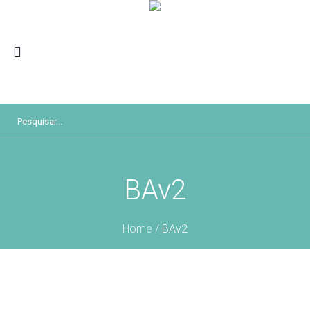
BAv2
Home
/
BAv2