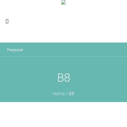
B8
Home
/
B8