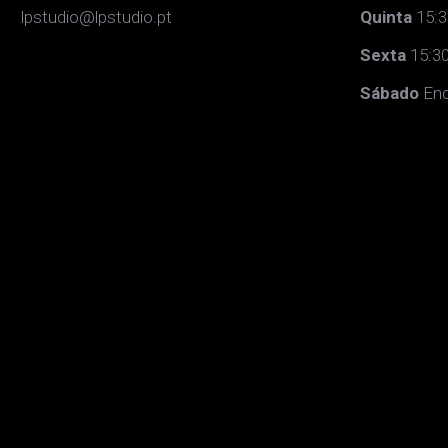
lpstudio@lpstudio.pt
Quinta
15:3
Sexta
15:30
Sábado
Enc