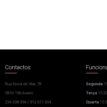
Contactos
Funcion
Rua Nova de Vilar, 78
Segunda
15
3810-196 Aveiro
Terça
15:30
234 338 394 / 912 611 004
Quarta
15:3