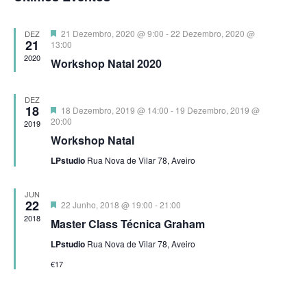
de
data.
e
Eve
visualiz
Destaque
21 Dezembro, 2020 @ 9:00
-
22 Dezembro, 2020 @
DEZ
21
13:00
de
2020
Workshop Natal 2020
Eventos
DEZ
18
Destaque
18 Dezembro, 2019 @ 14:00
-
19 Dezembro, 2019 @
20:00
2019
Workshop Natal
LPstudio
Rua Nova de Vilar 78, Aveiro
JUN
22
Destaque
22 Junho, 2018 @ 19:00
-
21:00
2018
Master Class Técnica Graham
LPstudio
Rua Nova de Vilar 78, Aveiro
€17