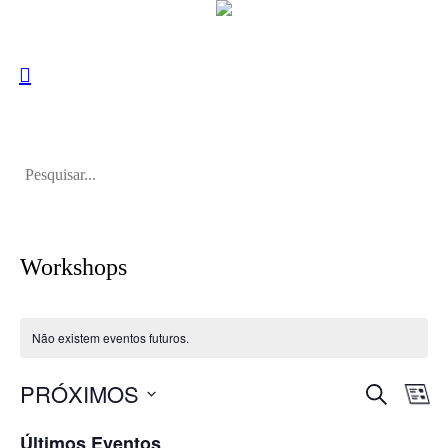
Workshops
Não existem eventos futuros.
PESQUISA
PRÓXIMOS
Navegaç
Nav
LI
de
de
Selecione
visu
Últimos Eventos
a
pesquisa