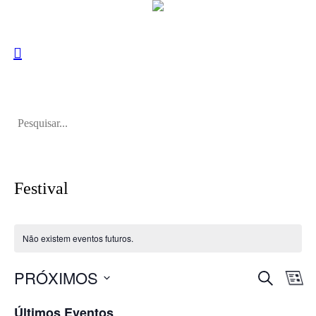
Festival
Não existem eventos futuros.
PESQUISA
PRÓXIMOS
Navegaç
Nav
LI
de
de
Selecione
visu
Últimos Eventos
a
pesquisa