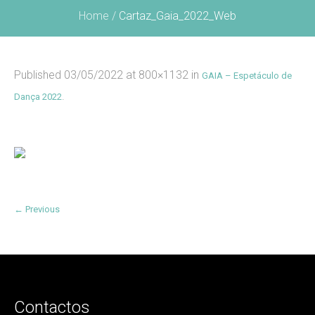
Home
/
Cartaz_Gaia_2022_Web
Published
03/05/2022
at 800×1132 in
GAIA – Espetáculo de
.
Dança 2022
← Previous
Contactos