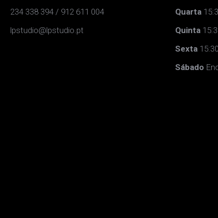
234 338 394 / 912 611 004
Quarta
15:3
lpstudio@lpstudio.pt
Quinta
15:3
Sexta
15:30
Sábado
Enc