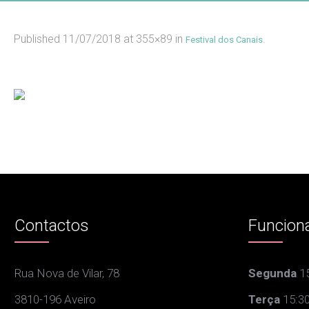
Published
11/07/2018
at 355×89 in
.
Festival dos Canais
Contactos
Funcion
Rua Nova de Vilar, 78
Segunda
15
3810-196 Aveiro
Terça
15:30