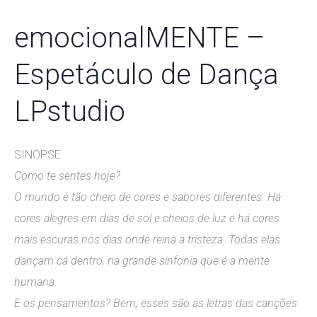
emocionalMENTE –
Espetáculo de Dança
LPstudio
SINOPSE
Como te sentes hoje?
O mundo é tão cheio de cores e sabores diferentes. Há
cores alegres em dias de sol e cheios de luz e há cores
mais escuras nos dias onde reina a tristeza. Todas elas
dançam cá dentro, na grande sinfonia que é a mente
humana.
E os pensamentos? Bem, esses são as letras das canções