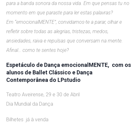
para a banda sonora da nossa vida. Em que pensas tu no
momento em que paraste para ler estas palavras?
Em “emocionalMENTE”, convidamos-te a parar, olhar e
refletir sobre todas as alegrias, tristezas, medos,
ansiedades, raiva e repulsas que conversam na mente.
Afinal… como te sentes hoje?
Espetáculo de Dança emocionalMENTE, com os
alunos de Ballet Clássico e Dança
Contemporânea do
LPstudio
Teatro Aveirense, 29 e 30 de Abril
Dia Mundial da Dança
Bilhetes já à venda