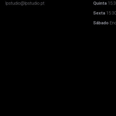
lpstudio@lpstudio.pt
Quinta
15:3
Sexta
15:30
Sábado
Enc