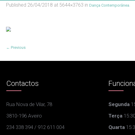
Published
26/04/2018
at 5644×3763 in
.
Dança Contemporânea
← Previous
Contactos
Funcion
Rua Nova de Vilar, 78
Segunda
15
3810-196 Aveiro
Terça
15:30
234 338 394 / 912 611 004
Quarta
15:3